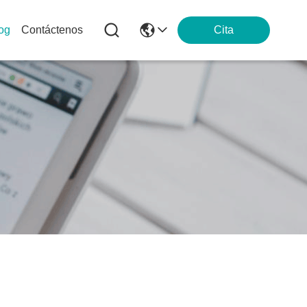
log
Contáctenos
Cita