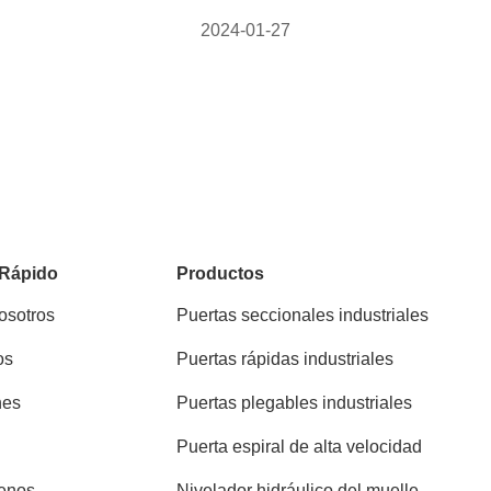
2024-01-27
 Rápido
Productos
osotros
Puertas seccionales industriales
os
Puertas rápidas industriales
nes
Puertas plegables industriales
Puerta espiral de alta velocidad
enos
Nivelador hidráulico del muelle