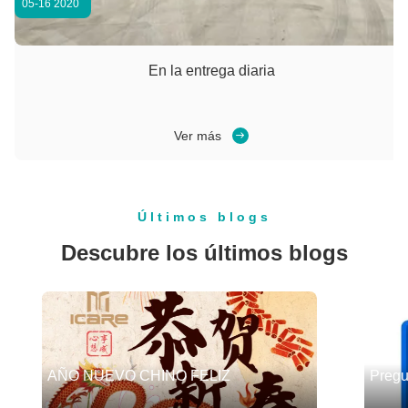
05-16 2020
En la entrega diaria
Ver más
Últimos blogs
Descubre los últimos blogs
AÑO NUEVO CHINO FELIZ
Pregu