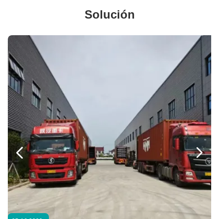
Puerta de garaje de marcos de aluminio seccionales con cerradura de garaje
Solución
Puerta de garaje de acero de panel transparente de aluminio automático moderno
Bajo precio Residencial Automático Negro Aluminio Claros Segmentado Puerta de garaje
Puertas de garaje segmentadas automáticas por encargo para uso residencial
Puerta de garaje seccional comercial residencial
Visión completa personalizada moderna totalmente transparente aislada segmentada de aluminio elevado marco puerta de garaje transparente
Puertas de garaje de acero seccionales
Puerta de garaje aislada de acero eléctrico automático industrial segmentada de PU deslizante
Puertas seccionales industriales aisladas exteriores / interiores de aluminio doble templado de acero nuevo / seguridad / metal / patio /


Fabrica Ventas directas Garaje Plantas industriales Puerta automática de garaje
Puertas de garaje seccionales con acero galvanizado para fortaleza y durabilidad
2.0 mm de espesor de las vías de acero galvanizado para una gran capacidad de carga