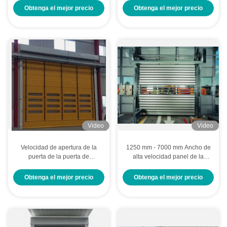
Obtenga el mejor precio
Obtenga el mejor precio
Video
Video
Velocidad de apertura de la
1250 mm - 7000 mm Ancho de
puerta de la puerta de
alta velocidad panel de la
apilamiento de alta velocidad
puerta espiral espesor 40 mm
0,8-1,2 m/s Multi-turno
Obtenga el mejor precio
Obtenga el mejor precio
Encoder absoluto