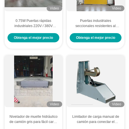
Video
Video
0.75W Puertas rápidas
Puertas industriales
industriales 220V / 380V
seccionales resistentes al
Puertas rápidas automáticas
viento aislante térmico para
sin resorte
fábrica y hangar
Obtenga el mejor precio
Obtenga el mejor precio
Video
Video
Nivelador de muelle hidráulico
Limitador de carga manual de
de camión gris para fácil carga
camión para conectar el
y descarga IP55
camión a la plataforma