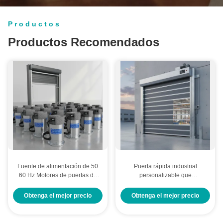
allá de su demanda.
todas sus preocupaciones.
Productos
Productos Recomendados
Fuente de alimentación de 50
Puerta rápida industrial
60 Hz Motores de puertas de
personalizable que
alta velocidad que incluyen
proporciona resistencia al
aislamiento térmico opcional
viento hasta 120 Kmh y
Obtenga el mejor precio
Obtenga el mejor precio
Diseñados para operación de
velocidad de apertura de 0,5 a
puertas industriales
2,0 metros por segundo Ideal
para industriales