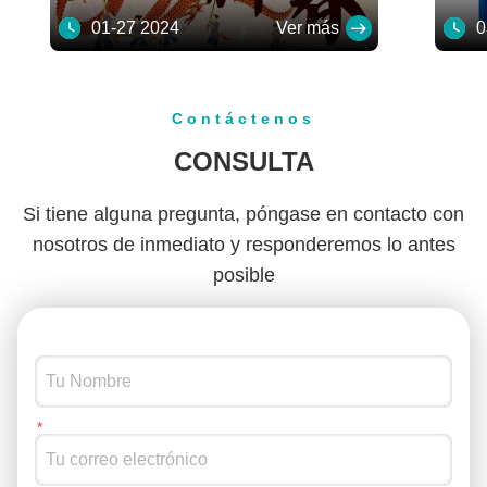
01-27 2024
Ver más
03
Contáctenos
CONSULTA
Si tiene alguna pregunta, póngase en contacto con
nosotros de inmediato y responderemos lo antes
posible