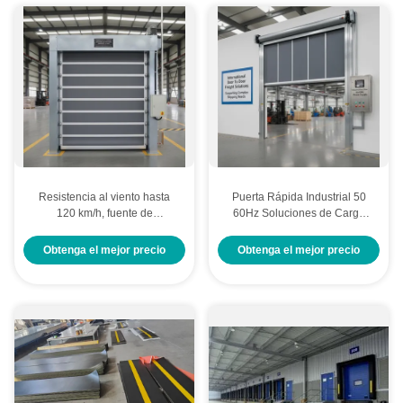
Resistencia al viento hasta
Puerta Rápida Industrial 50
120 km/h, fuente de
60Hz Soluciones de Carga
alimentación de puerta
Internacional Puerta a Puerta
industrial de alta velocidad
que Soportan Necesidades de
Obtenga el mejor precio
Obtenga el mejor precio
50/60 Hz, diseñada para
Envío Complejas
proporcionar acceso industrial
rápido