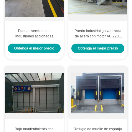
Puertas seccionales
Puerta industrial galvanizada
industriales accionadas
de acero con motor AC 220V
eléctricamente que incorporan
240V 50 60Hz adecuado para
un panel de mantenimiento
grandes instalaciones
Obtenga el mejor precio
Obtenga el mejor precio
resistente a la corrosión y
industriales
protección de dedos diseñado
para la industria
Bajo mantenimiento con
Refugio de muelle de esponja