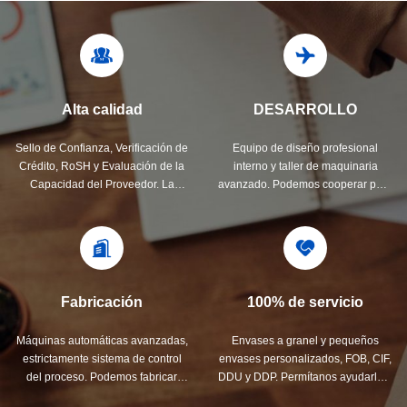
Alta calidad
DESARROLLO
Sello de Confianza, Verificación de
Equipo de diseño profesional
Crédito, RoSH y Evaluación de la
interno y taller de maquinaria
Capacidad del Proveedor. La
avanzado. Podemos cooperar para
empresa cuenta con un sistema de
desarrollar los productos que
control de calidad estricto y un
necesita.
laboratorio de pruebas profesional.
Fabricación
100% de servicio
Máquinas automáticas avanzadas,
Envases a granel y pequeños
estrictamente sistema de control
envases personalizados, FOB, CIF,
del proceso. Podemos fabricar
DDU y DDP. Permítanos ayudarle a
todos los terminales eléctricos más
encontrar la mejor solución para