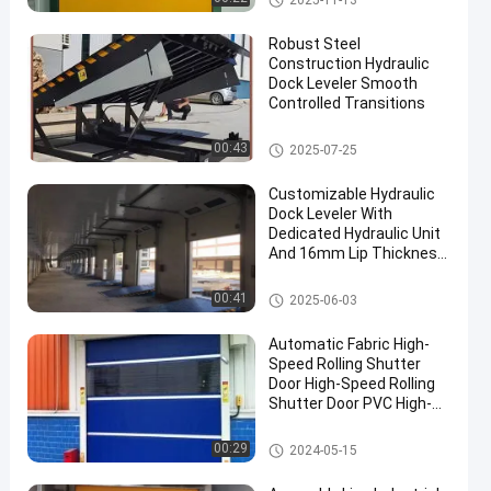
2025-11-13
Robust Steel
Construction Hydraulic
Dock Leveler Smooth
Controlled Transitions
Nivelador hidráulico del muelle
00:43
2025-07-25
Customizable Hydraulic
Dock Leveler With
Dedicated Hydraulic Unit
And 16mm Lip Thickness
In Grey Platform Color
Nivelador hidráulico del muelle
00:41
2025-06-03
Automatic Fabric High-
Speed Rolling Shutter
Door High-Speed Rolling
Shutter Door PVC High-
Speed Rolling Shutter
Door
Puertas rápidas industriales
00:29
2024-05-15