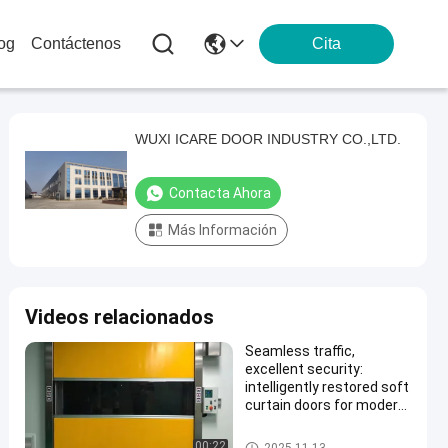
log
Contáctenos
Cita
WUXI ICARE DOOR INDUSTRY CO.,LTD.
Contacta Ahora
Más Información
Videos relacionados
Seamless traffic,
excellent security:
intelligently restored soft
curtain doors for modern
installations.
Puertas rápidas industriales
00:22