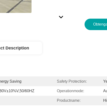
Obtenga
ct Description
nergy Saving
Safety Protection:
Y
380V±10%V,50/60HZ
Operationmode:
Au
Productname:
Hi