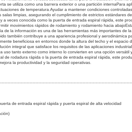
erta se utiliza como una barrera exterior o una partición internaPara ap
uctuaciones de temperatura.Ayudar a mantener condiciones controladas d
s salas limpias, asegurando el cumplimiento de estrictos estándares de
y a veces conocida como la puerta de entrada espiral rápida, este produ
mitir movimientos rápidos de rodamiento y rodamiento hacia abajoEsta ac
ía de la información es una de las herramientas más importantes de la 
ápido también contribuye a una apariencia profesional y aerodinámica 
rmente beneficiosa en entornos donde la altura del techo y el espacio d
ución integral que satisface los requisitos de las aplicaciones industria
 uso tanto externo como interno lo convierten en una opción versátil 
ral de rodadura rápida o la puerta de entrada espiral rápida, este pro
mejora la productividad y la seguridad operativas.
uerta de entrada espiral rápida y puerta espiral de alta velocidad
ción)