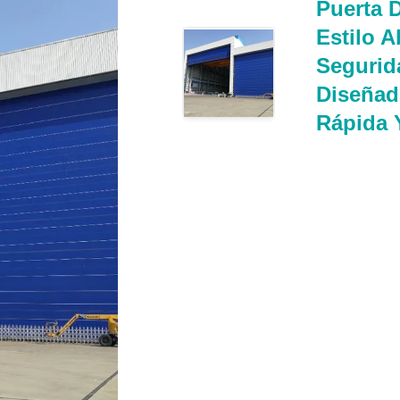
Puerta 
Estilo 
Segurid
Diseñad
Rápida 