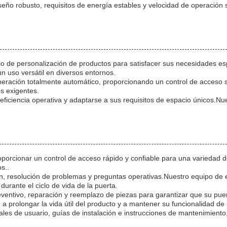
eño robusto, requisitos de energía estables y velocidad de operación 
cio de personalización de productos para satisfacer sus necesidades es
n uso versátil en diversos entornos.
eración totalmente automático, proporcionando un control de acceso sin 
es exigentes.
 eficiencia operativa y adaptarse a sus requisitos de espacio únicos.Nu
oporcionar un control de acceso rápido y confiable para una variedad d
s..
ión, resolución de problemas y preguntas operativas.Nuestro equipo de 
urante el ciclo de vida de la puerta.
entivo, reparación y reemplazo de piezas para garantizar que su puert
 prolongar la vida útil del producto y a mantener su funcionalidad de 
es de usuario, guías de instalación e instrucciones de mantenimiento,