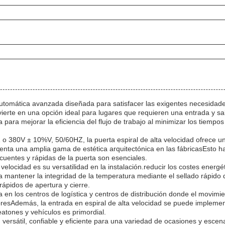
automática avanzada diseñada para satisfacer las exigentes necesidade
onvierte en una opción ideal para lugares que requieren una entrada y s
ara mejorar la eficiencia del flujo de trabajo al minimizar los tiempos d
 380V ± 10%V, 50/60HZ, la puerta espiral de alta velocidad ofrece un 
nta una amplia gama de estética arquitectónica en las fábricasEsto h
cuentes y rápidas de la puerta son esenciales.
 velocidad es su versatilidad en la instalación.reducir los costes energ
 a mantener la integridad de la temperatura mediante el sellado rápido 
rápidos de apertura y cierre.
 en los centros de logística y centros de distribución donde el movimi
esAdemás, la entrada en espiral de alta velocidad se puede implement
peatones y vehículos es primordial.
 versátil, confiable y eficiente para una variedad de ocasiones y escen