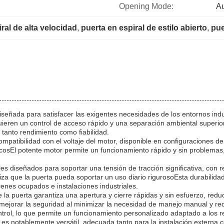
Opening Mode:
Au
ral de alta velocidad
, 
puerta en espiral de estilo abierto
, 
pue
diseñada para satisfacer las exigentes necesidades de los entornos ind
eren un control de acceso rápido y una separación ambiental superior.l
 tanto rendimiento como fiabilidad.
compatibilidad con el voltaje del motor, disponible en configuraciones 
osEl potente motor permite un funcionamiento rápido y sin problemas, l
les diseñados para soportar una tensión de tracción significativa, con
tiza que la puerta pueda soportar un uso diario rigurosoEsta durabilid
cenes ocupados e instalaciones industriales.
a puerta garantiza una apertura y cierre rápidas y sin esfuerzo, redu
mejorar la seguridad al minimizar la necesidad de manejo manual y red
rol, lo que permite un funcionamiento personalizado adaptado a los requ
ad es notablemente versátil, adecuada tanto para la instalación externa 