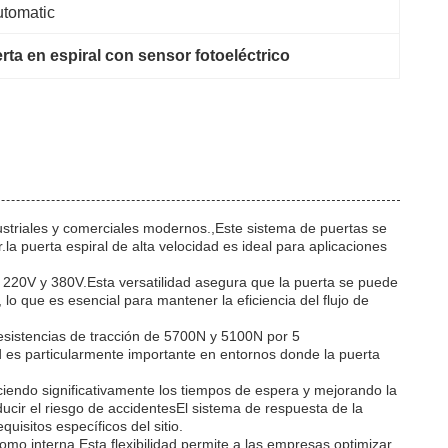
tomatic
rta en espiral con sensor fotoeléctrico
ustriales y comerciales modernos.,Este sistema de puertas se
a puerta espiral de alta velocidad es ideal para aplicaciones
de 220V y 380V.Esta versatilidad asegura que la puerta se puede
o que es esencial para mantener la eficiencia del flujo de
 resistencias de tracción de 5700N y 5100N por 5
ad es particularmente importante en entornos donde la puerta
ciendo significativamente los tiempos de espera y mejorando la
ucir el riesgo de accidentesEl sistema de respuesta de la
isitos específicos del sitio.
como interna.Esta flexibilidad permite a las empresas optimizar