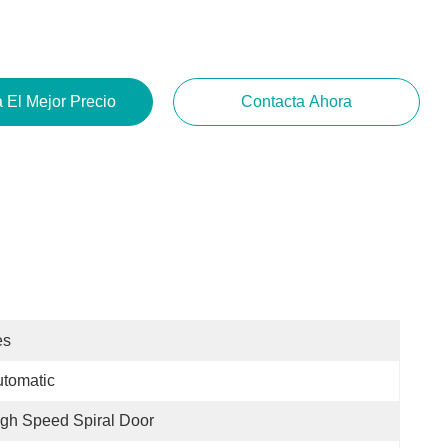
 El Mejor Precio
Contacta Ahora
es
tomatic
gh Speed Spiral Door